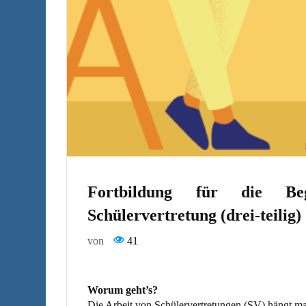
Fortbildung für die Beg
Schülervertretung (drei-teilig)
von
41
Worum geht’s?
Die Arbeit von Schülervertretungen (SV) hängt m