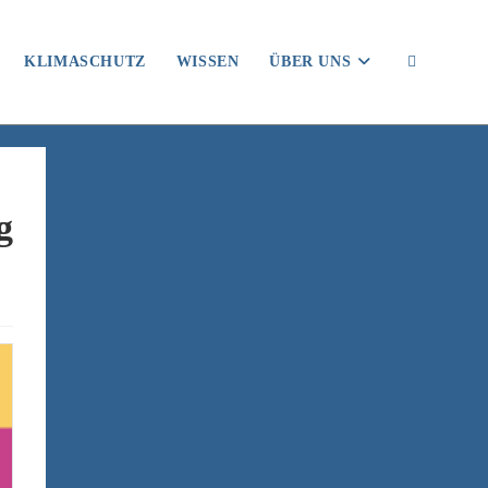
KLIMASCHUTZ
WISSEN
ÜBER UNS
WEBSITE-
SUCHE
g
UMSCHAL