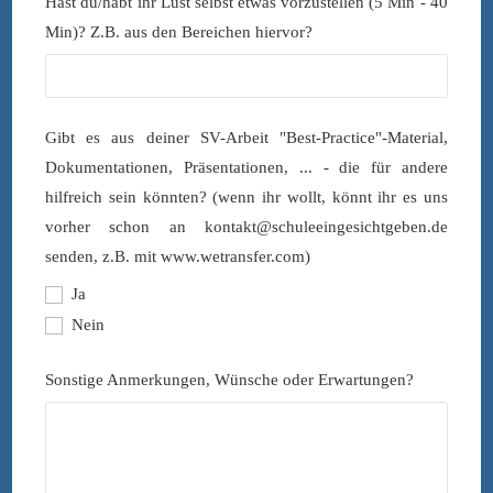
Hast du/habt ihr Lust selbst etwas vorzustellen (5 Min - 40
Min)? Z.B. aus den Bereichen hiervor?
Gibt es aus deiner SV-Arbeit "Best-Practice"-Material,
Dokumentationen, Präsentationen, ... - die für andere
hilfreich sein könnten? (wenn ihr wollt, könnt ihr es uns
vorher schon an kontakt@schuleeingesichtgeben.de
senden, z.B. mit www.wetransfer.com)
Ja
Nein
Business
Sonstige Anmerkungen, Wünsche oder Erwartungen?
Email
*