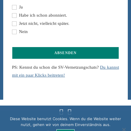
Ja
Habe ich schon abonniert.
Jetzt nicht, vielleicht später.
Nein
ABSENDEN
PS: Kennst du schon die SV-Vernetzungschats?
Du kannst
mit ein paar Klicks beitreten!
Diese Website benutzt Cookies. Wenn du die Website weiter
Opens
Opens
nutzt, gehen wir von deinem Einverständnis aus.
in
in